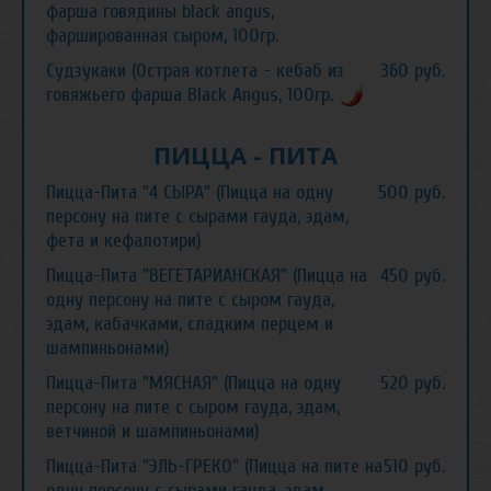
фарша говядины black angus,
фаршированная сыром, 100гр.
Судзукаки (Острая котлета - кебаб из
360 руб.
говяжьего фарша Black Angus, 100гр.
ПИЦЦА - ПИТА
Пицца-Пита "4 СЫРА" (Пицца на одну
500 руб.
персону на пите с сырами гауда, эдам,
фета и кефалотири)
Пицца-Пита "ВЕГЕТАРИАНСКАЯ" (Пицца на
450 руб.
одну персону на пите с сыром гауда,
эдам, кабачками, сладким перцем и
шампиньонами)
Пицца-Пита "МЯСНАЯ" (Пицца на одну
520 руб.
персону на пите с сыром гауда, эдам,
ветчиной и шампиньонами)
Пицца-Пита "ЭЛЬ-ГРЕКО" (Пицца на пите на
510 руб.
одну персону с сырами гауда, эдам,