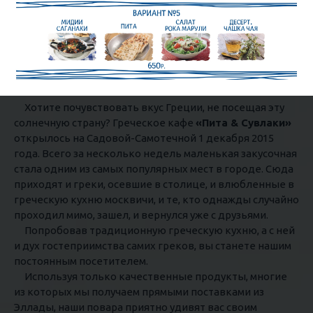
Хотите почувствовать вкус Греции, не посещая эту
солнечную страну? Греческое кафе
«Пита & Сувлаки»
открылось на Садовой-Самотечной 1 декабря 2015
года. Всего за несколько недель маленькая закусочная
стала одним из самых популярных мест в городе. Сюда
приходят и греки, осевшие в столице, и влюбленные в
греческую кухню москвичи, и те, кто однажды случайно
проходил мимо, зашел, и вернулся уже с друзьями.
Попробовав традиционную греческую кухню, а с ней
и дух гостеприимства самих греков, вы станете нашим
постоянным посетителем.
Используя только качественные продукты, многие
из которых мы получаем прямыми поставками из
Эллады, наши повара приятно удивят вас своим