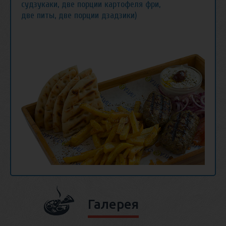
судзукаки, две порции картофеля фри,
две питы, две порции дзадзики)
Галерея